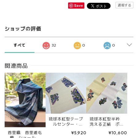
通報する
Save
ショップの評価
すべて
32
0
0
関連商品
琉球本紅型テーブ
琉球本紅型半衿
ルセンター・
洗える正絹 ポイ
ティーマット 芭
ント柄 芭蕉
首里織 首里道屯
¥5,920
¥10,600
蕉 藍色 緑色
ブーゲンビリア
織 ショール