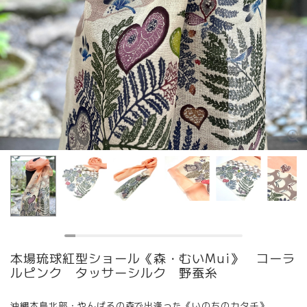
本場琉球紅型ショール《森・むいMui》 コーラ
ルピンク タッサーシルク 野蚕糸
沖縄本島北部・やんばるの森で出逢った《いのちのカタチ》。