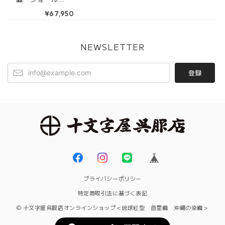
天底びんがた工
天底びんがた工房
緑 青 藍
房 宮城友紀
¥67,950
NEWSLETTER
登録
プライバシーポリシー
特定商取引法に基づく表記
© 十文字屋呉服店オンラインショップ＜琉球紅型 首里織 沖縄の染織＞