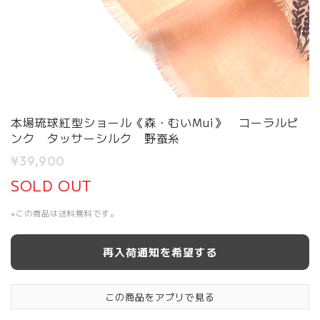
本場琉球紅型ショール《森・むいMui》 コーラルピ
ンク タッサーシルク 野蚕糸
¥39,900
SOLD OUT
※この商品は
送料無料
です。
再入荷通知を希望する
この商品をアプリで見る