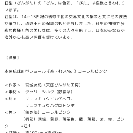
紅型（びんがた）の「びん」は色彩、「がた」は模様と言われて
います。
紅型は、14～15世紀の琉球王朝の交易文化の繁栄と共にその技法
が確立し、琉球王府の保護のもと発展しました。紅型の独特で多
彩な模様と色の美しさは、多くの人々を魅了し、日本のみならず
海外からも高い評価を受けています。
【詳細】
本場琉球紅型ショール《森・むいMui》コーラルピンク
＜作家＞ 宮城友紀（天底びんがた工房）
＜素材＞ タッサーシルク（野蚕糸）
＜柄＞ リュウキュウヒカゲヘゴ、
リュウキュウハグロトンボ
＜色＞ （無地部）コーラルピンク
（柄部）深緑、黄緑、薄茶色、藍、薄藍、紫、赤、ピン
ク ※注1
＜寸法＞ 約190cm ×約48cm