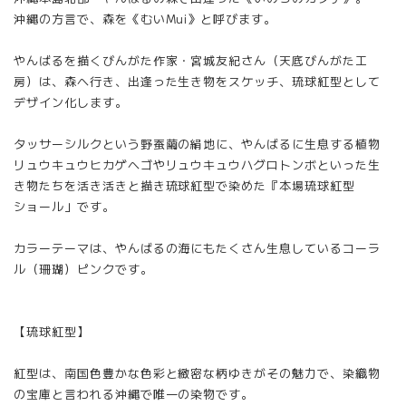
沖縄の方言で、森を《むいMui》と呼びます。
やんばるを描くびんがた作家・宮城友紀さん（天底びんがた工
房）は、森へ行き、出逢った生き物をスケッチ、琉球紅型として
デザイン化します。
タッサーシルクという野蚕繭の絹地に、やんばるに生息する植物
リュウキュウヒカゲヘゴやリュウキュウハグロトンボといった生
き物たちを活き活きと描き琉球紅型で染めた『本場琉球紅型
ショール」です。
カラーテーマは、やんばるの海にもたくさん生息しているコーラ
ル（珊瑚）ピンクです。
【琉球紅型】
紅型は、南国色豊かな色彩と緻密な柄ゆきがその魅力で、染織物
の宝庫と言われる沖縄で唯一の染物です。