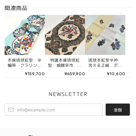
関連商品
本場琉球紅型 半
特選本場琉球紅
琉球本紅型半衿
幅帯 クラリンド
型 城間栄市 九
洗える正絹 ポイ
ウと雪輪 新橋
寸名古屋帯（仕立
ント柄 芭蕉
¥159,700
¥459,900
¥10,600
色 薄い水色 ミ
て込）六通柄 柿
ブーゲンビリア
ントブルー 全通
渋染 想い出 イ
天底びんがた工房
柄 4RK31503
ンドネシア王国の
紋様 4RK30325
NEWSLETTER
登録