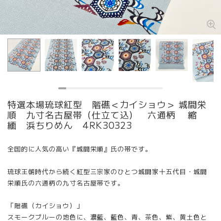
特選本場琉球紅型 階礁＜カイショウ＞ 城間栄
順 九寸名古屋帯（仕立て込） 六通柄 縮
緬 浜ちりめん 4RK30323
全国的に人気の高い『城間栄順』氏の帯です。
琉球王朝時代から続く紅型三宗家のひとつ城間家十五代目・城間
栄順氏の六通柄の九寸名古屋帯です。
「階礁（カイショウ）」
スモークブルーの地色に、濃藍、藍色、青、茶色、紫、黄土色と