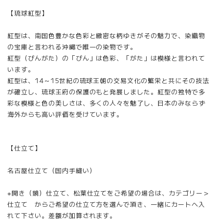
【琉球紅型】
紅型は、南国色豊かな色彩と緻密な柄ゆきがその魅力で、染織物
の宝庫と言われる沖縄で唯一の染物です。
紅型（びんがた）の「びん」は色彩、「がた」は模様と言われて
います。
紅型は、14～15世紀の琉球王朝の交易文化の繁栄と共にその技法
が確立し、琉球王府の保護のもと発展しました。紅型の独特で多
彩な模様と色の美しさは、多くの人々を魅了し、日本のみならず
海外からも高い評価を受けています。
【仕立て】
名古屋仕立て（国内手縫い）
※開き（鏡）仕立て、松葉仕立てをご希望の場合は、カテゴリー＞
仕立て からご希望の仕立て方を選んで頂き、一緒にカートへ入
れて下さい。差額が加算されます。