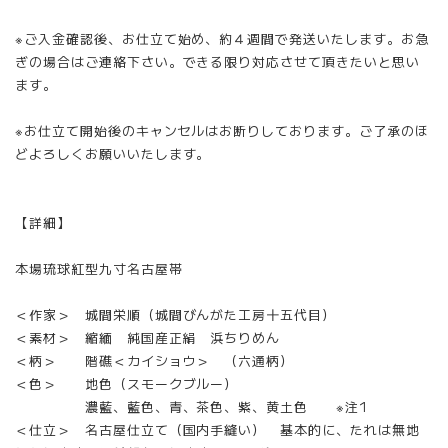
※ご入金確認後、お仕立て始め、約４週間で発送いたします。お急
ぎの場合はご連絡下さい。できる限り対応させて頂きたいと思い
ます。
※お仕立て開始後のキャンセルはお断りしております。ご了承のほ
どよろしくお願いいたします。
【詳細】
本場琉球紅型九寸名古屋帯
＜作家＞ 城間栄順（城間びんがた工房十五代目）
＜素材＞ 縮緬 純国産正絹 浜ちりめん
＜柄＞ 階礁＜カイショウ＞ （六通柄）
＜色＞ 地色（スモークブルー）
濃藍、藍色、青、茶色、紫、黄土色 ※注1
＜仕立＞ 名古屋仕立て（国内手縫い） 基本的に、たれは無地