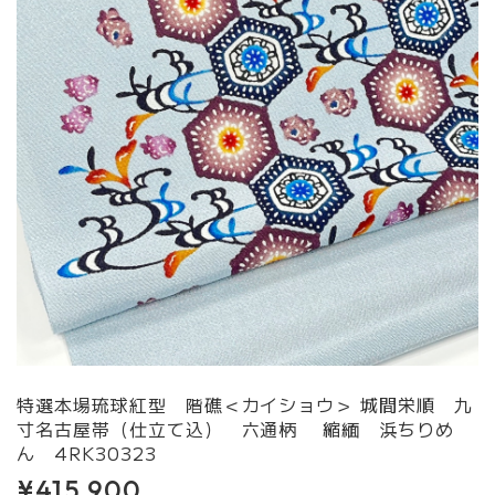
特選本場琉球紅型 階礁＜カイショウ＞ 城間栄順 九
寸名古屋帯（仕立て込） 六通柄 縮緬 浜ちりめ
ん 4RK30323
¥415,900