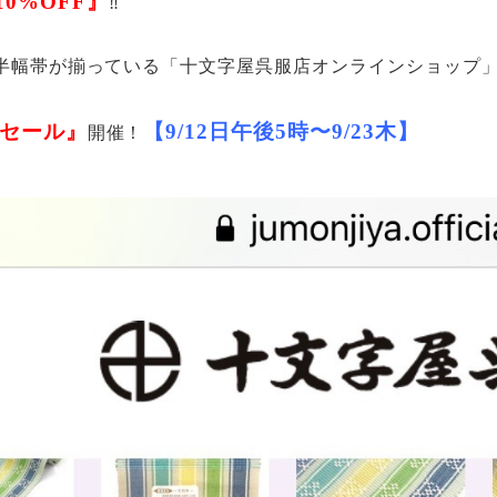
10%OFF』
‼️
半幅帯が揃っている「十文字屋呉服店オンラインショップ」
Zセール』
【9/12日午後5時〜9/23木】
開催！