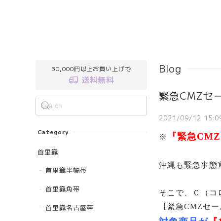
Blog
30,000円以上お買い上げで
送料無料
緊急CMZセ
2021/09/12 15:0
Category
『緊急CM
※
首里織
沖縄も緊急事態宣言
首里織半幅帯
首里織角帯
そこで、Ｃ（コ
【緊急CMZセ
首里織名古屋帯