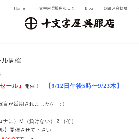
Home
十文字屋呉服店のこと
Blog
お問い合わせ
ール開催
9
Zセール』
【9/12日午後5時〜9/23木】
開催！
が延期されました(/ _ ; )
ロナに）Ｍ（負けない）Ｚ（ぞ）
ール】開催させて下さい！