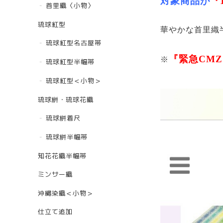
対象商品が
『
首里織〈小物〉
琉球紅型
華やかな首里織
琉球紅型名古屋帯
『緊急CM
※
琉球紅型半幅帯
琉球紅型＜小物＞
琉球絣・琉球花織
琉球絣着尺
琉球絣半幅帯
知花花織半幅帯
ミンサー織
沖縄染織＜小物＞
仕立て追加