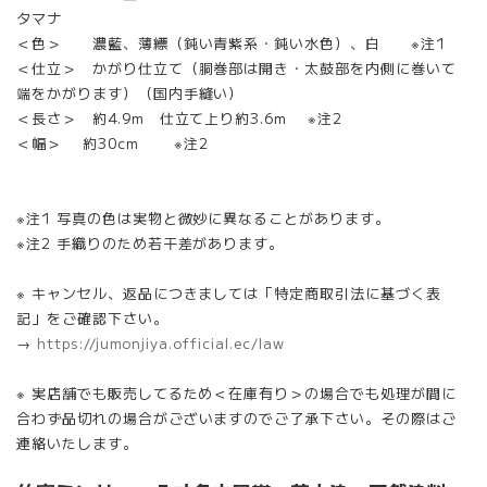
タマナ
＜色＞ 濃藍、薄縹（鈍い青紫系・鈍い水色）、白 ※注1
＜仕立＞ かがり仕立て（胴巻部は開き・太鼓部を内側に巻いて
端をかがります）（国内手縫い）
＜長さ＞ 約4.9m 仕立て上り約3.6m ※注2
＜幅＞ 約30cm ※注2
※注1 写真の色は実物と微妙に異なることがあります。
※注2 手織りのため若干差があります。
※ キャンセル、返品につきましては「特定商取引法に基づく表
記」をご確認下さい。
→
https://jumonjiya.official.ec/law
※ 実店舗でも販売してるため＜在庫有り＞の場合でも処理が間に
合わず品切れの場合がございますのでご了承下さい。その際はご
連絡いたします。