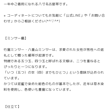
一年中ご着用になれる八寸名古屋帯です。
※ コーディネートについてもお気軽に「公式LINE」や「お問い合
わせ」からご相談ください(*^▽^*)
【ミンサー織】
竹富ミンサー・八重山ミンサーは、求愛された女性が男性への返
礼として贈った細帯が起源です。
特徴である五つ玉、四つ玉と呼ばれる文様は、二つを重ねると
ぴったりと一つになります。
「いつ（五つ）の世（四）までもひとつ」という意味が込められ
ています。
かつては泥藍で染めた紺色のものが基本でしたが、近年は草木染
料を使用し、色使いも豊富になっています。
【仕立て】