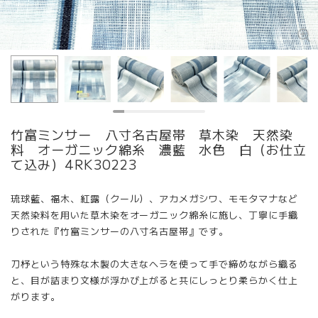
竹富ミンサー 八寸名古屋帯 草木染 天然染
料 オーガニック綿糸 濃藍 水色 白（お仕立
て込み）4RK30223
琉球藍、福木、紅露（クール）、アカメガシワ、モモタマナなど
天然染料を用いた草木染をオーガニック綿糸に施し、丁寧に手織
りされた『竹富ミンサーの八寸名古屋帯』です。
刀杼という特殊な木製の大きなヘラを使って手で締めながら織る
と、目が詰まり文様が浮かび上がると共にしっとり柔らかく仕上
がります。