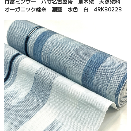
竹富ミンサー 八寸名古屋帯 草木染 天然染料
オーガニック綿糸 濃藍 水色 白 4RK30223