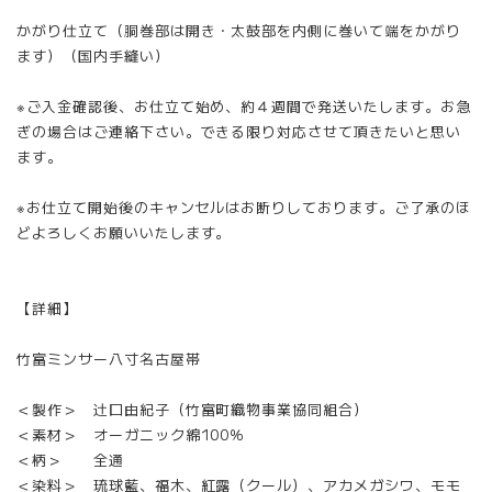
かがり仕立て（胴巻部は開き・太鼓部を内側に巻いて端をかがり
ます）（国内手縫い）
※ご入金確認後、お仕立て始め、約４週間で発送いたします。お急
ぎの場合はご連絡下さい。できる限り対応させて頂きたいと思い
ます。
※お仕立て開始後のキャンセルはお断りしております。ご了承のほ
どよろしくお願いいたします。
【詳細】
竹富ミンサー八寸名古屋帯
＜製作＞ 辻口由紀子（竹富町織物事業協同組合）
＜素材＞ オーガニック綿100％
＜柄＞ 全通
＜染料＞ 琉球藍、福木、紅露（クール）、アカメガシワ、モモ