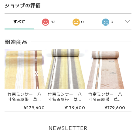
ショップの評価
すべて
32
0
0
関連商品
竹富ミンサー 八
竹富ミンサー 八
竹富ミンサー 八
寸名古屋帯 草木
寸名古屋帯 草木
寸名古屋帯 草木
染 天然染料 薄
染 天然染料 苅
染 天然染料 薄
¥179,600
¥179,600
¥179,600
黄色 黄支子色
安色 薄黄 茶鼠
茶 白 藍 （お
肌色 茶色 白
色 焦茶 白（お
仕立て込み）4RK
（お仕立て込み）
仕立て込み）4RK
30228
4RK30218
30227
NEWSLETTER