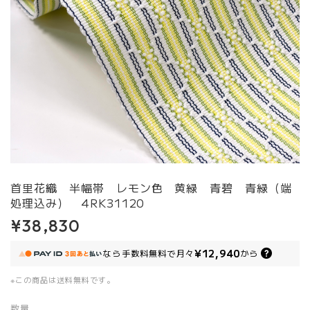
首里花織 半幅帯 レモン色 黄緑 青碧 青緑（端
処理込み） 4RK31120
¥38,830
¥12,940
なら
手数料無料で
月々
から
※この商品は
送料無料
です。
数量