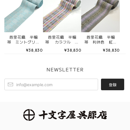
首里花織 半幅
首里花織 半幅
首里花織 半幅
帯 ミントグリー
帯 カラフル 生
帯 利休色 紅藤
ン グレー （端
成色 ピンク 緑
色 グレー（端処
¥38,830
¥38,830
¥38,830
処理込み） 4RK
色 黄色 （端処理
理込み） 4RK31
31068
込み） 4RK3112
126
1
NEWSLETTER
登録