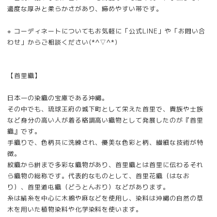
適度な厚みと柔らかさがあり、締めやすい帯です。
※ コーディネートについてもお気軽に「公式LINE」や「お問い合
わせ」からご相談ください(*^▽^*)
【首里織】
日本一の染織の宝庫である沖縄。
その中でも、琉球王府の城下町として栄えた首里で、貴族や士族
など身分の高い人が着る格調高い織物として発展したのが『首里
織』です。
手織りで、色柄共に洗練され、優美な色彩と柄、繊細な技術が特
徴。
紋織から絣まで多彩な織物があり、首里織とは首里に伝わるそれ
ら織物の総称です。代表的なものとして、首里花織（はなお
り）、首里道屯織（どうとんおり）などがあります。
糸は絹糸を中心に木綿や麻などを使用し、染料は沖縄の自然の草
木を用いた植物染料や化学染料を使います。