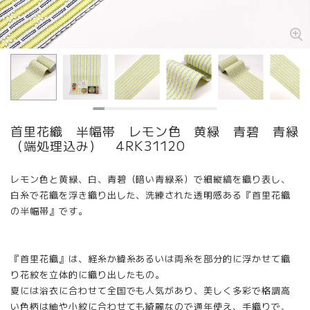
首里花織 半幅帯 レモン色 黄緑 青碧 青緑
（端処理込み） 4RK31120
レモン色と黄緑、白、青碧（暗い青緑系）で細縦縞を織り表し、
白糸で花織を浮き織り出した、洗練された透明感ある『首里花織
の半幅帯』です。
『首里花織』は、経糸か緯糸あるいは両糸を部分的に浮かせて織
り花紋を立体的に織り出したもの。
夏には浴衣に合わせて全国でも人気があり、美しく多彩で格調高
い色柄は紬や小紋に合わせても綺麗なので通年使え、手織りで、