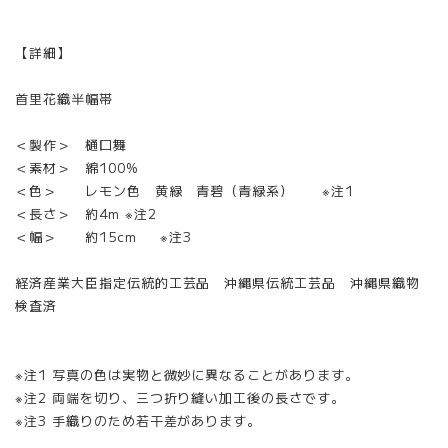
【詳細】
首里花織半幅帯
＜製作＞ 樋口舞
＜素材＞ 綿100%
＜色＞ レモン色 黄緑 青碧（青緑系） ※注1
＜長さ＞ 約4m ※注2
＜幅＞ 約15cm ※注3
経済産業大臣指定伝統的工芸品 沖縄県伝統工芸品 沖縄県織物
検査済
※注1 写真の色は実物と微妙に異なることがあります。
※注2 両端を切り、三つ折り縫い加工後の長さです。
※注3 手織りのため若干差があります。