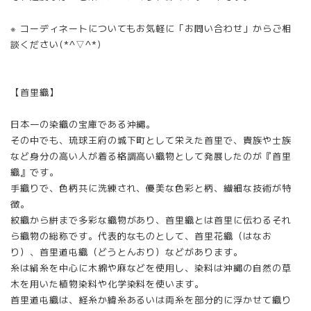
※ コーディネートについてもお気軽に「お問い合わせ」からご相
談ください(*^▽^*)
【首里織】
日本一の染織の宝庫である沖縄。
その中でも、琉球王府の城下町として栄えた首里で、貴族や士族
など身分の高い人が着る格調高い織物として発展したのが『首里
織』です。
手織りで、色柄共に洗練され、優美な色彩と柄、繊細な技術が特
徴。
紋織から絣まで多彩な織物があり、首里織とは首里に伝わるそれ
ら織物の総称です。代表的なものとして、首里花織（はなお
り）、首里道屯織（どうとんおり）などがあります。
糸は絹糸を中心に木綿や麻などを使用し、染料は沖縄の自然の草
木を用いた植物染料や化学染料を使います。
首里道屯織は、経糸か緯糸あるいは両糸を部分的に浮かせて織り