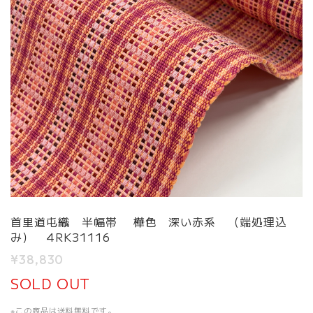
首里道屯織 半幅帯 樺色 深い赤系 （端処理込
み） 4RK31116
¥38,830
SOLD OUT
※この商品は
送料無料
です。