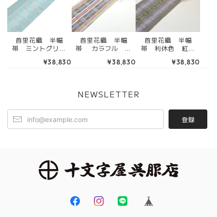
首里花織 半幅
首里花織 半幅
首里花織 半幅
帯 ミントグリー
帯 カラフル 生
帯 利休色 紅藤
ン グレー （端
成色 ピンク 緑
色 グレー（端処
¥38,830
¥38,830
¥38,830
処理込み） 4RK
色 黄色 （端処理
理込み） 4RK31
31068
込み） 4RK3112
126
1
NEWSLETTER
登録