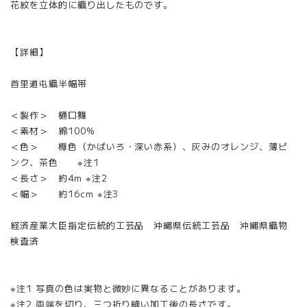
花紋を立体的に織り出したものです。
【詳細】
首里道屯織半幅帯
＜製作＞ 樋口舞
＜素材＞ 綿100%
＜色＞ 樺色（かばいろ・深い赤系）、灰みのオレンジ、薄ピ
ンク、茶色 ※注1
＜長さ＞ 約4m ※注2
＜幅＞ 約16cm ※注3
経済産業大臣指定伝統的工芸品 沖縄県伝統工芸品 沖縄県織物
検査済
※注1 写真の色は実物と微妙に異なることがあります。
※注2 両端を切り、三つ折り縫い加工後の長さです。