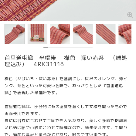
首里道屯織 半幅帯 樺色 深い赤系 （端処
理込み） 4RK31116
樺色（かばいろ・深い赤系）を基調にし、灰みのオレンジ、薄ピ
ンク、茶色といった可愛い色味で、あっさりとした『首里道屯
織』で表現した半幅帯です。
首里道屯織は、部分的に糸の密度を濃くして文様を織ったもので
両面使用できます。
夏には浴衣に合わせて全国でも人気があり、美しく多彩で格調高
い色柄は紬や小紋に合わせて綺麗なので、通年使えます。手織り
で、適度な厚みと柔らかさがあり、締めやすい帯です。