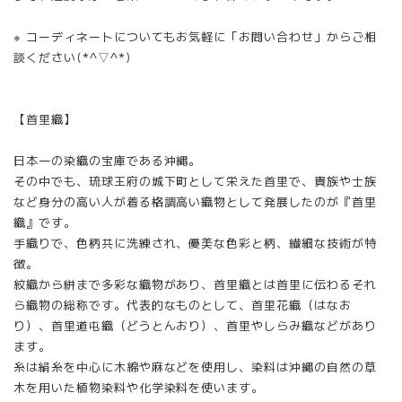
※ コーディネートについてもお気軽に「お問い合わせ」からご相
談ください(*^▽^*)
【首里織】
日本一の染織の宝庫である沖縄。
その中でも、琉球王府の城下町として栄えた首里で、貴族や士族
など身分の高い人が着る格調高い織物として発展したのが『首里
織』です。
手織りで、色柄共に洗練され、優美な色彩と柄、繊細な技術が特
徴。
紋織から絣まで多彩な織物があり、首里織とは首里に伝わるそれ
ら織物の総称です。代表的なものとして、首里花織（はなお
り）、首里道屯織（どうとんおり）、首里やしらみ織などがあり
ます。
糸は絹糸を中心に木綿や麻などを使用し、染料は沖縄の自然の草
木を用いた植物染料や化学染料を使います。