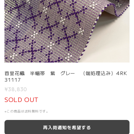
首里花織 半幅帯 紫 グレー （端処理込み）4RK
31117
¥38,830
SOLD OUT
※この商品は
送料無料
です。
再入荷通知を希望する