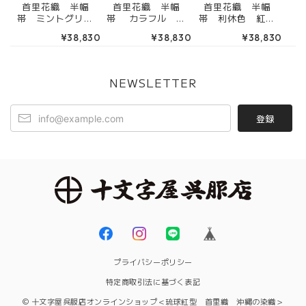
首里花織 半幅
首里花織 半幅
首里花織 半幅
帯 ミントグリー
帯 カラフル 生
帯 利休色 紅藤
ン グレー （端
成色 ピンク 緑
色 グレー（端処
¥38,830
¥38,830
¥38,830
処理込み） 4RK
色 黄色 （端処理
理込み） 4RK31
31068
込み） 4RK3112
126
1
NEWSLETTER
登録
プライバシーポリシー
特定商取引法に基づく表記
© 十文字屋呉服店オンラインショップ＜琉球紅型 首里織 沖縄の染織＞