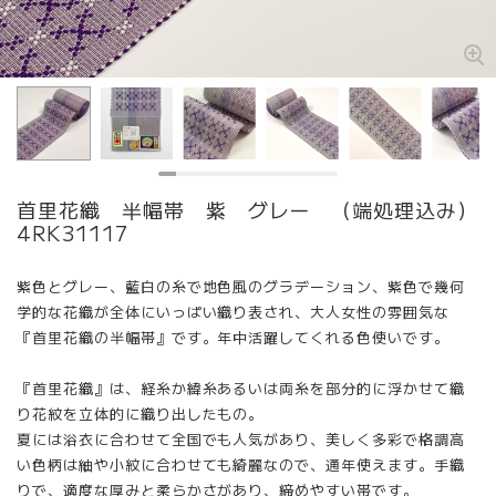
首里花織 半幅帯 紫 グレー （端処理込み）
4RK31117
紫色とグレー、藍白の糸で地色風のグラデーション、紫色で幾何
学的な花織が全体にいっぱい織り表され、大人女性の雰囲気な
『首里花織の半幅帯』です。年中活躍してくれる色使いです。
『首里花織』は、経糸か緯糸あるいは両糸を部分的に浮かせて織
り花紋を立体的に織り出したもの。
夏には浴衣に合わせて全国でも人気があり、美しく多彩で格調高
い色柄は紬や小紋に合わせても綺麗なので、通年使えます。手織
りで、適度な厚みと柔らかさがあり、締めやすい帯です。