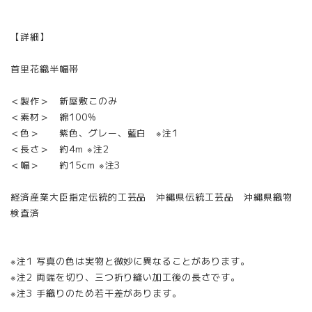
【詳細】
首里花織半幅帯
＜製作＞ 新屋敷このみ
＜素材＞ 綿100%
＜色＞ 紫色、グレー、藍白 ※注1
＜長さ＞ 約4m ※注2
＜幅＞ 約15cm ※注3
経済産業大臣指定伝統的工芸品 沖縄県伝統工芸品 沖縄県織物
検査済
※注1 写真の色は実物と微妙に異なることがあります。
※注2 両端を切り、三つ折り縫い加工後の長さです。
※注3 手織りのため若干差があります。