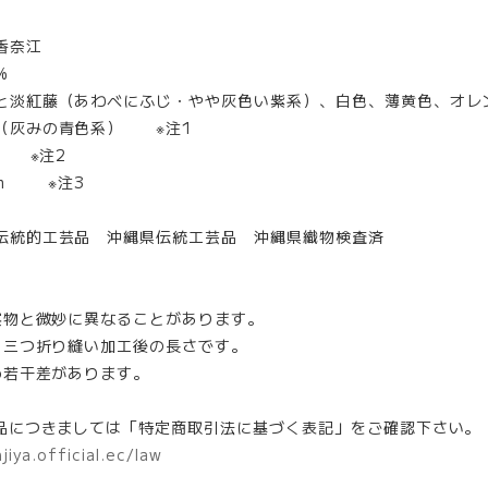
香奈江
%
淡紅藤（あわべにふじ・やや灰色い紫系）、白色、薄黄色、オレ
（灰みの青色系） ※注1
 ※注2
m ※注3
伝統的工芸品 沖縄県伝統工芸品 沖縄県織物検査済
は実物と微妙に異なることがあります。
り、三つ折り縫い加工後の長さです。
め若干差があります。
返品につきましては「特定商取引法に基づく表記」をご確認下さい。
jiya.official.ec/law