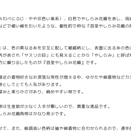
あわべにふじ・やや灰色い紫系）、白色でやしらみ花織を表し、両
などで細い線を引いたような、個性的で粋な『首里やしらみ花織の
』は、色の異なる糸を交互に配して細縞柄にし、表面に出る糸の色
柄が表され「ヤスリの目」にも見えることから「やしらみ」と呼ば
的に織り出したものが『首里やしらみ花織』です。
最近の着物好きなお洒落な男性が増える中、ゆかたや綿着物などカ
帯としてとても人気があります。
厚みと柔らかさがあり、締めやすい帯です。
帯は生産数が少なく入手が難しいので、貴重な逸品です。
しらみ花織角帯はかなり希少です。
せて、また、格調高い色柄は紬や綿着物に合わせられるので、通年