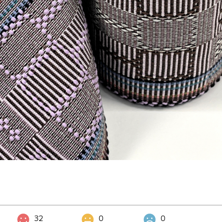
32
0
0