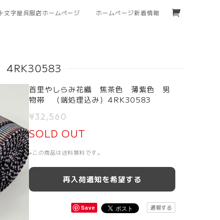
十文字屋呉服店ホームページ
ホームページ新着情報
RK30583
首里やしらみ花織 焦茶色 薄紫色 男
物帯 （端処理込み）4RK30583
¥32,560
SOLD OUT
※この商品は
送料無料
です。
再入荷通知を希望する
通報する
Save