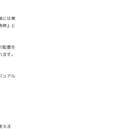
端には黄
角帯』と
の配置を
れます。
ジュアル
使えま