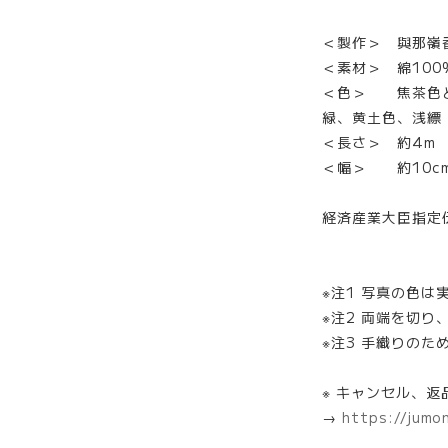
＜製作＞ 與那嶺
＜素材＞ 綿100
＜色＞ 焦茶色と
緑、黄土色、浅縹
＜長さ＞ 約4m
＜幅＞ 約10c
経済産業大臣指定
※注1 写真の色
※注2 両端を切
※注3 手織りのた
※ キャンセル、
→
https://jumon