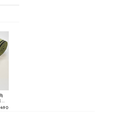
角
男物
RK
,490