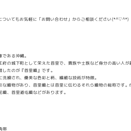
についてもお気軽に「お問い合わせ」からご相談ください(*^▽^*)
庫である沖縄。
王府の城下町として栄えた首里で、貴族や士族など身分の高い人が
展したのが『首里織』です。
に洗練され、優美な色彩と柄、繊細な技術が特徴。
彩な織物があり、首里織とは首里に伝わるそれら織物の総称です。
花織、首里道屯織などがあります。
角帯