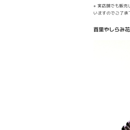
※ 実店舗でも販
いますのでご了承
首里やしらみ