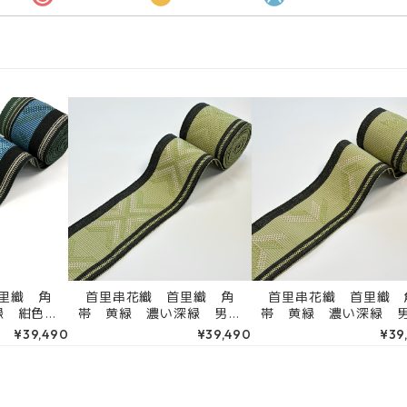
里織 角
首里串花織 首里織 角
首里串花織 首里織 
緑 紺色
帯 黄緑 濃い深緑 男物
帯 黄緑 濃い深緑 
理込み）
帯 （端処理込み） 4RK
帯 （端処理込み） 4
¥39,490
¥39,490
¥39
88
30592
30593