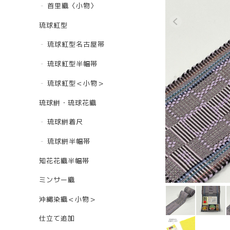
首里織〈小物〉
琉球紅型
琉球紅型名古屋帯
琉球紅型半幅帯
琉球紅型＜小物＞
琉球絣・琉球花織
琉球絣着尺
琉球絣半幅帯
知花花織半幅帯
ミンサー織
沖縄染織＜小物＞
仕立て追加