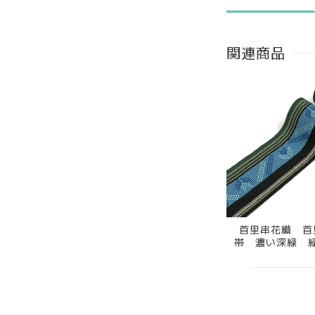
関連商品
首里串花織 首
帯 濃い深緑 
男物帯 （端処
4RK305