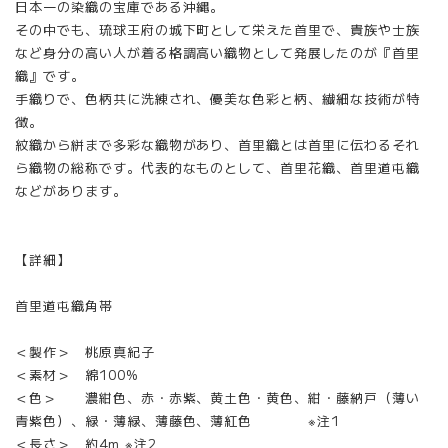
日本一の染織の宝庫である沖縄。
その中でも、琉球王府の城下町として栄えた首里で、貴族や士族
など身分の高い人が着る格調高い織物として発展したのが『首里
織』です。
手織りで、色柄共に洗練され、優美な色彩と柄、繊細な技術が特
徴。
紋織から絣まで多彩な織物があり、首里織とは首里に伝わるそれ
ら織物の総称です。代表的なものとして、首里花織、首里道屯織
などがあります。
【詳細】
首里道屯織角帯
＜製作＞ 桃原真紀子
＜素材＞ 綿100%
＜色＞ 濃紺色、赤・赤紫、黄土色・黄色、紺・藤納戸（薄い
青紫色）、緑・薄緑、薄藤色、薄紅色 ※注1
＜長さ＞ 約4m ※注2