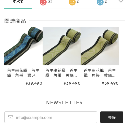
すべて
32
0
0
関連商品
首里串花織 首里
首里串花織 首里
首里串花織 首里
織 角帯 濃い深
織 角帯 黄緑
織 角帯 黄緑
緑 緑 紺色 男
濃い深緑 男物
濃い深緑 男物
¥39,490
¥39,490
¥39,490
物帯 （端処理込
帯 （端処理込
帯 （端処理込
み） 4RK30588
み） 4RK30592
み） 4RK30593
NEWSLETTER
登録