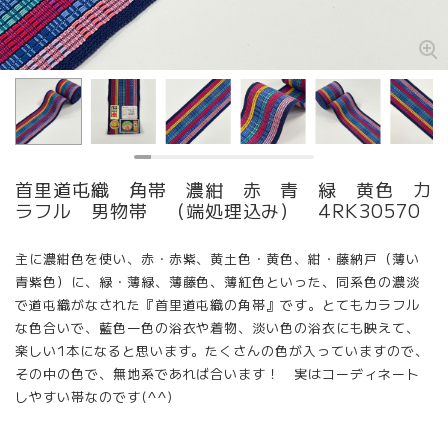
首里道屯織 角帯 濃紺 赤 青 緑 黄色 カ
ラフル 男物帯 （端処理込み） 4RK30570
主に濃紺色を使い、赤・赤紫、黄土色・黄色、紺・藤納戸（薄い
青紫色）に、緑・薄緑、薄藤色、薄紅色といった、同系色の濃淡
で道屯織がなされた『首里道屯織の角帯』です。とてもカラフル
な色合いで、藍色一色の浴衣や着物、淡い色の浴衣にも映えて、
楽しい1本になると思います。たくさんの色が入っていますので、
その中の色で、無地系であれば合います！ 実はコーディネート
しやすい帯なのです(^^)