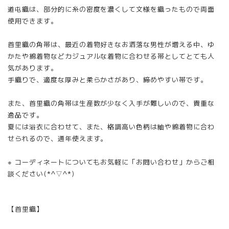
道屯織は、部分的に糸の密度を濃くして文様を織ったもので両面
使用できます。
首里織の角帯は、最近の着物好きなお洒落な男性が増える中、ゆ
かたや綿着物などカジュアルな着物に合わせる帯としてとても人
気があります。
手織りで、適度な厚みと柔らかさがあり、締めやすい帯です。
また、首里織の角帯は生産数が少なく入手が難しいので、貴重な
逸品です。
夏には浴衣に合わせて、また、格調高い色柄は紬や綿着物に合わ
せられるので、通年使えます。
※ コーディネートについてもお気軽に「お問い合わせ」からご相
談ください(*^▽^*)
【首里織】